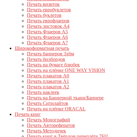
Печать визиток
Печать евробуклетов
Печать буклетов
Печать еврофлаеров
Печать листовок А4
Печать Флаеров А5
Печать Флаеров А6
Печать Флаеров А7
Широкоформатная печать
Печать баннеров 3х6м
Печать билбордов
Печать на бумаге блюбек
Печать на плёнке ONE WAY VISION
Печать плакатов А0
Печать плакатов А1
Печать плакатов А2
Печать наклеек
Печать на Баннерной ткани/Баннере
Печать Ситилайтов
Печать на плёнке ORACAL
Печать книг
Печать Монографий
Печать Авторефератов
Печать Методичек
Печать книг в Твёрдом переплёте 7БЦ.