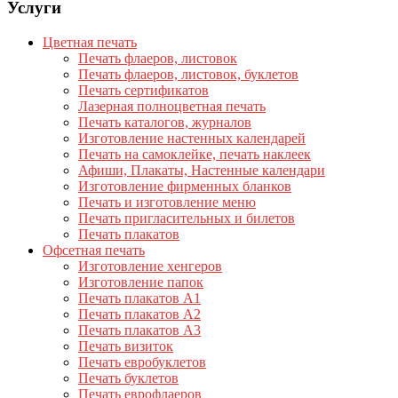
Услуги
Цветная печать
Печать флаеров, листовок
Печать флаеров, листовок, буклетов
Печать сертификатов
Лазерная полноцветная печать
Печать каталогов, журналов
Изготовление настенных календарей
Печать на самоклейке, печать наклеек
Афиши, Плакаты, Настенные календари
Изготовление фирменных бланков
Печать и изготовление меню
Печать пригласительных и билетов
Печать плакатов
Офсетная печать
Изготовление хенгеров
Изготовление папок
Печать плакатов А1
Печать плакатов А2
Печать плакатов А3
Печать визиток
Печать евробуклетов
Печать буклетов
Печать еврофлаеров