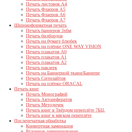
Печать листовок А4
Печать Флаеров А5
Печать Флаеров А6
Печать Флаеров А7
Широкоформатная печать
Печать баннеров 3х6м
Печать билбордов
Печать на бумаге блюбек
Печать на плёнке ONE WAY VISION
Печать плакатов А0
Печать плакатов А1
Печать плакатов А2
Печать наклеек
Печать на Баннерной ткани/Баннере
Печать Ситилайтов
Печать на плёнке ORACAL
Печать книг
Печать Монографий
Печать Авторефератов
Печать Методичек
Печать книг в Твёрдом переплёте 7БЦ.
Печать книг в мягком переплёте
Послепечатная обработка
Конвертная ламинация
Рулонное ламинирование