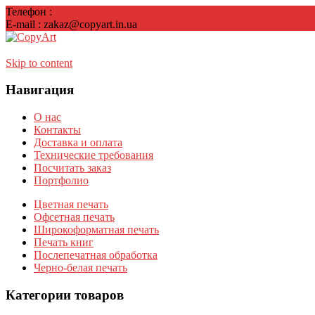
Телефон :
38(099)007-38-76
E-mail : zakaz@copyart.in.ua
Skip to content
Навигация
О нас
Контакты
Доставка и оплата
Технические требования
Посчитать заказ
Портфолио
Цветная печать
Офсетная печать
Широкоформатная печать
Печать книг
Послепечатная обработка
Черно-белая печать
Категории товаров