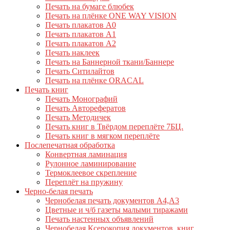
Печать на бумаге блюбек
Печать на плёнке ONE WAY VISION
Печать плакатов А0
Печать плакатов А1
Печать плакатов А2
Печать наклеек
Печать на Баннерной ткани/Баннере
Печать Ситилайтов
Печать на плёнке ORACAL
Печать книг
Печать Монографий
Печать Авторефератов
Печать Методичек
Печать книг в Твёрдом переплёте 7БЦ.
Печать книг в мягком переплёте
Послепечатная обработка
Конвертная ламинация
Рулонное ламинирование
Термоклеевое скрепление
Переплёт на пружину
Черно-белая печать
Чернобелая печать документов А4,А3
Цветные и ч/б газеты малыми тиражами
Печать настенных объявлений
Чернобелая Ксерокопия документов, книг