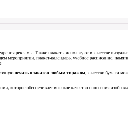
едрения рекламы. Также плакаты используют в качестве визуали
ем мероприятии, плакат-календарь, учебное расписание, памятк
е.
асочную
печать плакатов
любым тиражом
, качество бумаги мо
ии, которое обеспечивает высокое качество нанесения изображе