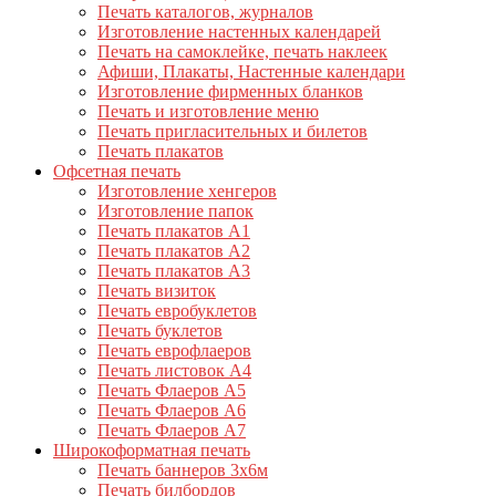
Печать каталогов, журналов
Изготовление настенных календарей
Печать на самоклейке, печать наклеек
Афиши, Плакаты, Настенные календари
Изготовление фирменных бланков
Печать и изготовление меню
Печать пригласительных и билетов
Печать плакатов
Офсетная печать
Изготовление хенгеров
Изготовление папок
Печать плакатов А1
Печать плакатов А2
Печать плакатов А3
Печать визиток
Печать евробуклетов
Печать буклетов
Печать еврофлаеров
Печать листовок А4
Печать Флаеров А5
Печать Флаеров А6
Печать Флаеров А7
Широкоформатная печать
Печать баннеров 3х6м
Печать билбордов