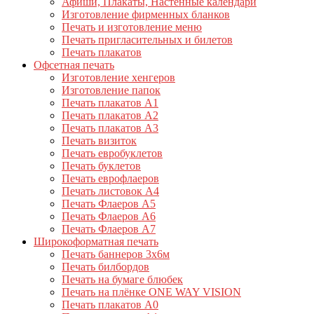
Афиши, Плакаты, Настенные календари
Изготовление фирменных бланков
Печать и изготовление меню
Печать пригласительных и билетов
Печать плакатов
Офсетная печать
Изготовление хенгеров
Изготовление папок
Печать плакатов А1
Печать плакатов А2
Печать плакатов А3
Печать визиток
Печать евробуклетов
Печать буклетов
Печать еврофлаеров
Печать листовок А4
Печать Флаеров А5
Печать Флаеров А6
Печать Флаеров А7
Широкоформатная печать
Печать баннеров 3х6м
Печать билбордов
Печать на бумаге блюбек
Печать на плёнке ONE WAY VISION
Печать плакатов А0