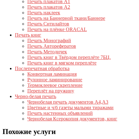
Печать плакатов А1
Печать плакатов А2
Печать наклеек
Печать на Баннерной ткани/Баннере
Печать Ситилайтов
Печать на плёнке ORACAL
Печать книг
Печать Монографий
Печать Авторефератов
Печать Методичек
Печать книг в Твёрдом переплёте 7БЦ.
Печать книг в мягком переплёте
Послепечатная обработка
Конвертная ламинация
Рулонное ламинирование
Термоклеевое скрепление
Переплёт на пружину
Черно-белая печать
Чернобелая печать документов А4,А3
Цветные и ч/б газеты малыми тиражами
Печать настенных объявлений
Чернобелая Ксерокопия документов, книг
Похожие услуги