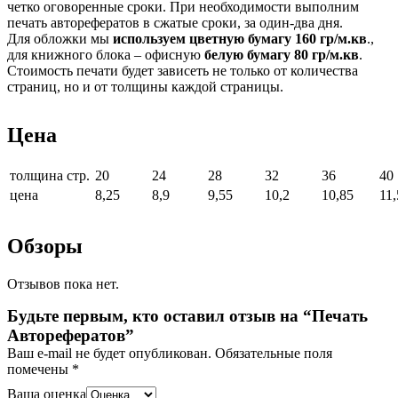
четко оговоренные сроки. При необходимости выполним
печать авторефератов в сжатые сроки, за один-два дня.
Для обложки мы
используем цветную бумагу 160 гр/м.кв
.,
для книжного блока – офисную
белую бумагу 80 гр/м.кв
.
Стоимость печати будет зависеть не только от количества
страниц, но и от толщины каждой страницы.
Цена
толщина стр.
20
24
28
32
36
40
цена
8,25
8,9
9,55
10,2
10,85
11,
Обзоры
Отзывов пока нет.
Будьте первым, кто оставил отзыв на “Печать
Авторефератов”
Ваш e-mail не будет опубликован.
Обязательные поля
помечены
*
Ваша оценка